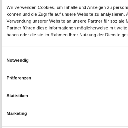
Wir verwenden Cookies, um Inhalte und Anzeigen zu personal
können und die Zugriffe auf unsere Website zu analysieren.
Verwendung unserer Website an unsere Partner für soziale 
Partner führen diese Informationen möglicherweise mit weite
haben oder die sie im Rahmen Ihrer Nutzung der Dienste g
Facebook
Instagram
LinkedIn
YouTube
Einwilligungsauswahl
Spenden
Notwendig
Mit Ihrer Spende fördern Sie Projekte zugunsten
unserer jungen Rehabilitandinnen und
Präferenzen
Rehabilitanden und ihrer Angehörigen.
Jetzt spenden
Statistiken
Hegau-Jugendwerk
Vorstellung Klinik
Marketing
Trägerverein
Qualitätsmanagement
Leitbild