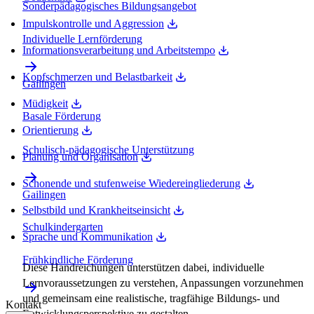
Sonderpädagogisches Bildungsangebot
Impulskontrolle und Aggression
Individuelle Lernförderung
Informationsverarbeitung und Arbeitstempo
Kopfschmerzen und Belastbarkeit
Gailingen
Müdigkeit
Basale Förderung
Orientierung
Schulisch-pädagogische Unterstützung
Planung und Organisation
Schonende und stufenweise Wiedereingliederung
Gailingen
Selbstbild und Krankheitseinsicht
Schulkindergarten
Sprache und Kommunikation
Frühkindliche Förderung
Diese Handreichungen unterstützen dabei, individuelle
Lernvoraussetzungen zu verstehen, Anpassungen vorzunehmen
und gemeinsam eine realistische, tragfähige Bildungs- und
Kontakt
Entwicklungsperspektive zu gestalten.