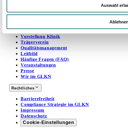
unserer jungen Rehabilitandinnen und
Auswahl erla
Rehabilitanden und ihrer Angehörigen.
Jetzt spenden
Ablehne
Hegau-Jugendwerk
Vorstellung Klinik
Trägerverein
Qualitätsmanagement
Leitbild
Häufige Fragen (FAQ)
Veranstaltungen
Presse
Wir im GLKN
Rechtliches
Barrierefreiheit
Compliance Strategie im GLKN
Impressum
Datenschutz
Cookie-Einstellungen