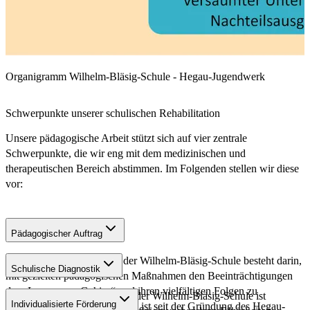
Organigramm Wilhelm-Bläsig-Schule - Hegau-Jugendwerk
Schwerpunkte unserer schulischen Rehabilitation
Unsere pädagogische Arbeit stützt sich auf vier zentrale
Schwerpunkte, die wir eng mit dem medizinischen und
therapeutischen Bereich abstimmen. Im Folgenden stellen wir diese
vor:
Pädagogischer Auftrag
Der pädagogische Auftrag der Wilhelm-Bläsig-Schule besteht darin,
Schulische Diagnostik
mit gezielten pädagogischen Maßnahmen den Beeinträchtigungen
des „Lernorgans Gehirn“ und ihren vielfältigen Folgen zu
Die schulische Diagnostik an der Wilhelm-Bläsig-Schule ist
Individualisierte Förderung
begegnen. Unsere Konzeption ist seit der Gründung des Hegau-