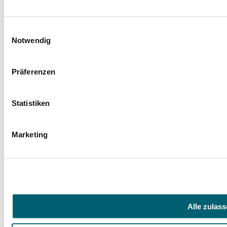
Einwilligungsauswahl
Notwendig
Präferenzen
Statistiken
Marketing
Facebook
Instagram
LinkedIn
YouTube
Spenden
Alle zulas
Mit Ihrer Spende fördern Sie Projekte zugunsten