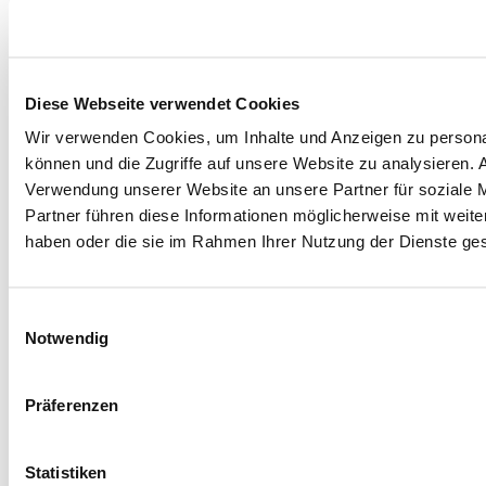
Diese Webseite verwendet Cookies
Wir verwenden Cookies, um Inhalte und Anzeigen zu personal
können und die Zugriffe auf unsere Website zu analysieren.
Verwendung unserer Website an unsere Partner für soziale 
Partner führen diese Informationen möglicherweise mit weite
Facebook
Instagram
LinkedIn
YouTube
haben oder die sie im Rahmen Ihrer Nutzung der Dienste g
Spenden
Mit Ihrer Spende fördern Sie Projekte zugunsten
Einwilligungsauswahl
unserer jungen Rehabilitandinnen und
Notwendig
Rehabilitanden und ihrer Angehörigen.
Jetzt spenden
Präferenzen
Hegau-Jugendwerk
Vorstellung Klinik
Statistiken
Trägerverein