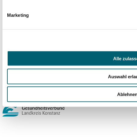
Qualitätsmanagement
Leitbild
Marketing
Häufige Fragen (FAQ)
Veranstaltungen
Presse
Wir im GLKN
Rechtliches
Barrierefreiheit
Alle zulas
Compliance Strategie im GLKN
Impressum
Auswahl erla
Datenschutz
Cookie-Einstellungen
Ablehne
Ein Unternehmen im