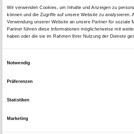
Wir verwenden Cookies, um Inhalte und Anzeigen zu personal
können und die Zugriffe auf unsere Website zu analysieren.
Verwendung unserer Website an unsere Partner für soziale 
Partner führen diese Informationen möglicherweise mit weite
haben oder die sie im Rahmen Ihrer Nutzung der Dienste g
Einwilligungsauswahl
Notwendig
Facebook
Instagram
LinkedIn
YouTube
Präferenzen
Spenden
Mit Ihrer Spende fördern Sie Projekte zugunsten
unserer jungen Rehabilitandinnen und
Statistiken
Rehabilitanden und ihrer Angehörigen.
Jetzt spenden
Marketing
Hegau-Jugendwerk