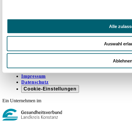
Vorstellung Klinik
Trägerverein
Qualitätsmanagement
Leitbild
Häufige Fragen (FAQ)
Alle zulas
Veranstaltungen
Presse
Wir im GLKN
Auswahl erla
Rechtliches
Ablehne
Barrierefreiheit
Compliance Strategie im GLKN
Impressum
Datenschutz
Cookie-Einstellungen
Ein Unternehmen im