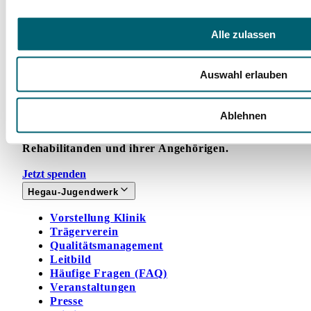
Alle zulassen
Facebook
Instagram
LinkedIn
YouTube
Auswahl erlauben
Spenden
Ablehnen
Mit Ihrer Spende fördern Sie Projekte zugunsten
unserer jungen Rehabilitandinnen und
Rehabilitanden und ihrer Angehörigen.
Jetzt spenden
Hegau-Jugendwerk
Vorstellung Klinik
Trägerverein
Qualitätsmanagement
Leitbild
Häufige Fragen (FAQ)
Veranstaltungen
Presse