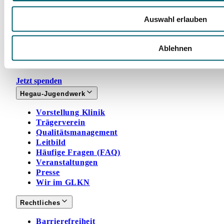
Facebook
Instagram
LinkedIn
YouTube
Auswahl erlauben
Spenden
Mit Ihrer Spende fördern Sie Projekte zugunsten
Ablehnen
unserer jungen Rehabilitandinnen und
Rehabilitanden und ihrer Angehörigen.
Jetzt spenden
Hegau-Jugendwerk
Vorstellung Klinik
Trägerverein
Qualitätsmanagement
Leitbild
Häufige Fragen (FAQ)
Veranstaltungen
Presse
Wir im GLKN
Rechtliches
Barrierefreiheit