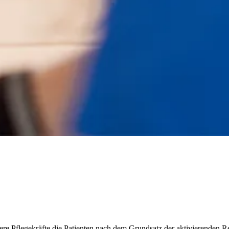
ere Pflegekräfte die Patienten nach dem Grundsatz der aktivierenden Re