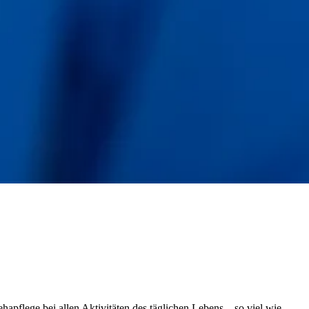
hapflege bei allen Aktivitäten des täglichen Lebens – so viel wie